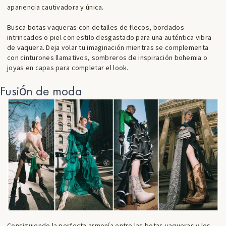
apariencia cautivadora y única.
Busca botas vaqueras con
detalles de flecos
,
bordados
intrincados
o piel con estilo desgastado para una auténtica vibra
de vaquera. Deja volar tu imaginación mientras se complementa
con
cinturones
llamativos,
sombreros
de inspiración bohemia o
joyas en capas para completar el look.
Fusión de moda
Consiguiendo la perfecta armonía entre las botas vaqueras y los