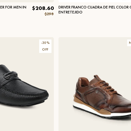
ER FOR MEN IN
DRIVER FRANCO CUADRA DE PIEL COLOR 
$208.60
ENTRETEJIDO
$298
-
30
%
N
OFF