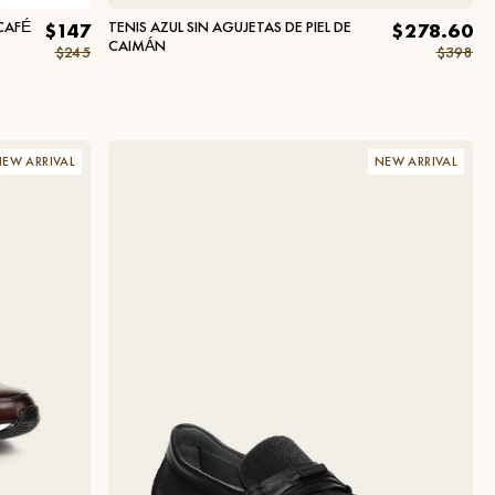
CAFÉ
TENIS AZUL SIN AGUJETAS DE PIEL DE
$147
$278.60
CAIMÁN
$245
$398
EW ARRIVAL
NEW ARRIVAL