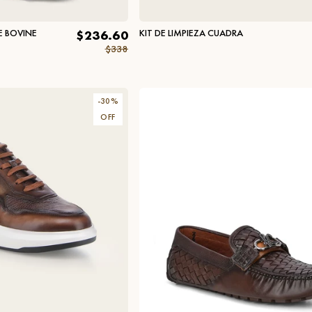
E BOVINE
KIT DE LIMPIEZA CUADRA
$236.60
$338
-
30
%
OFF