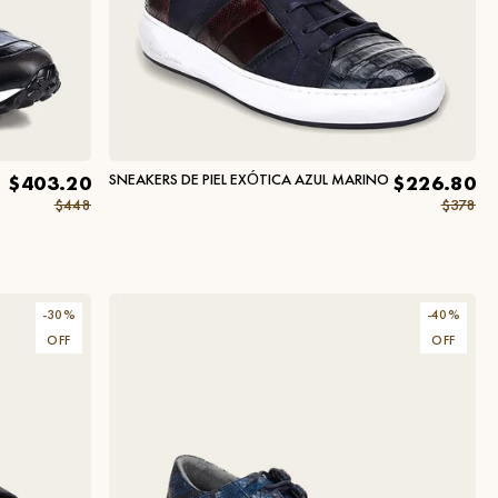
SNEAKERS DE PIEL EXÓTICA AZUL MARINO
$403.20
$226.80
$448
$378
-
30
%
-
40
%
OFF
OFF