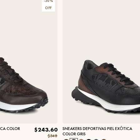
-
30
%
OFF
TICA COLOR
SNEAKERS DEPORTIVAS PIEL EXÓTICA
$243.60
COLOR GRIS
$348