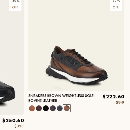
-
30
%
-
30
%
OFF
OFF
SNEAKERS BROWN WEIGHTLESS SOLE
$222.60
BOVINE LEATHER
$318
$250.60
$358