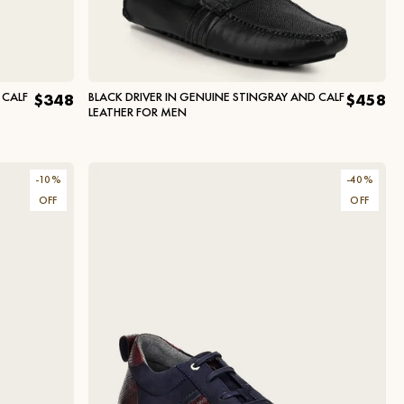
 CALF
BLACK DRIVER IN GENUINE STINGRAY AND CALF
$348
$458
LEATHER FOR MEN
-
10
%
-
40
%
OFF
OFF