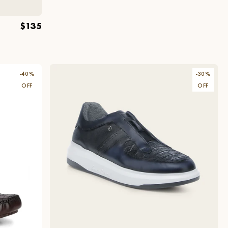
$135
-
40
%
-
30
%
OFF
OFF