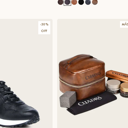
-
30
%
MÁ
OFF