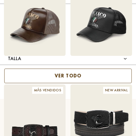
GÉNERO
TIPO DE PRODUCTO
COLOR
MATERIAL
TALLA
EDICIÓN LIMITADA – GORRA DE
$98
EDICIÓN LIMITADA – GORRA DE
$98
PIEL CAFÉ MÉXICO 2026
PIEL NEGRA MÉXICO 2026
VER TODO
MÁS VENDIDOS
NEW ARRIVAL