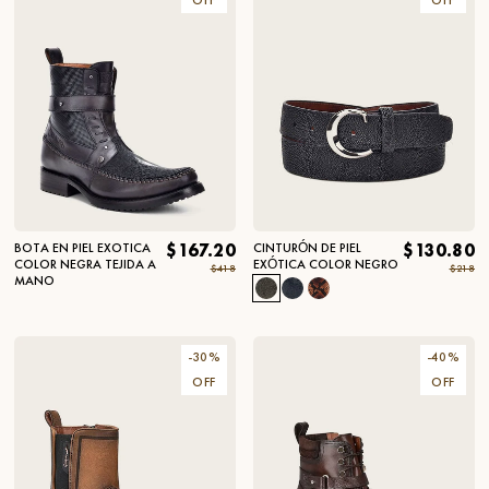
BOTA EN PIEL EXOTICA
$167.20
CINTURÓN DE PIEL
$130.80
COLOR NEGRA TEJIDA A
EXÓTICA COLOR NEGRO
$418
$218
MANO
-
30
%
-
40
%
OFF
OFF