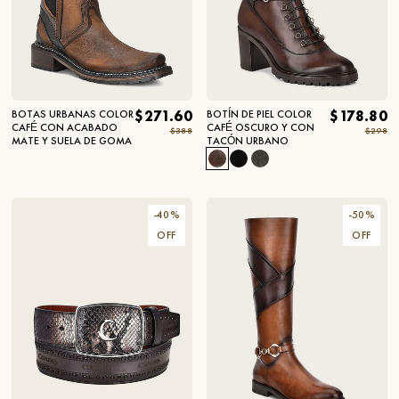
BOTAS URBANAS COLOR
$271.60
BOTÍN DE PIEL COLOR
$178.80
CAFÉ CON ACABADO
CAFÉ OSCURO Y CON
$388
$298
MATE Y SUELA DE GOMA
TACÓN URBANO
-
40
%
-
50
%
OFF
OFF