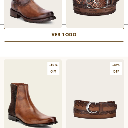
ALTURA
TACÓN
BOTA URBANA DE PIEL
$135.20
CINTURÓN WESTERN DE
$118.40
VER TODO
COLOR MIEL TEJIDA A
PIEL COLOR CAFÉ CON
$338
$148
MANO
GRABADO
-
40
%
-
30
%
OFF
OFF