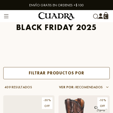
ENVÍO GRATIS EN ORDENES +$100
Skip to content
BLACK FRIDAY 2025
FILTRAR PRODUCTOS POR
409 RESULTADOS
VER POR
:
RECOMENDADOS
-
30
%
-
10
%
OFF
OFF