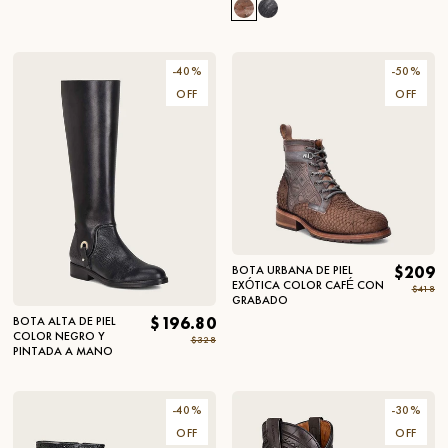
-
40
%
-
50
%
OFF
OFF
BOTA URBANA DE PIEL
$209
EXÓTICA COLOR CAFÉ CON
$418
GRABADO
BOTA ALTA DE PIEL
$196.80
COLOR NEGRO Y
$328
PINTADA A MANO
-
40
%
-
30
%
OFF
OFF