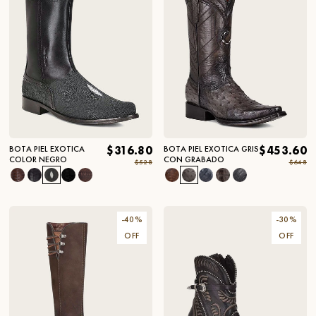
BOTA PIEL EXOTICA
$316.80
BOTA PIEL EXOTICA GRIS
$453.60
COLOR NEGRO
CON GRABADO
$528
$648
-
40
%
-
30
%
OFF
OFF