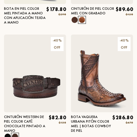
BOTA EN PIEL COLOR
$178.80
CINTURÓN DE PIEL COLOR
$89.60
MIEL PINTADA A MANO
MIEL CON GRABADO
$298
$128
CON APLICACIÓN TEJIDA
A MANO
-
40
%
-
40
%
OFF
OFF
CINTURÓN WESTERN DE
$82.80
BOTA VAQUERA
$286.80
PIEL COLOR CAFÉ
URBANA PITÓN COLOR
$138
$478
CHOCOLATE PINTADO A
MIEL | BOTAS COWBOY
MANO
DE PIEL