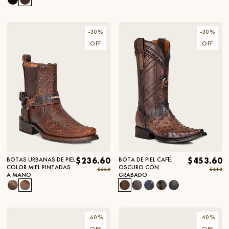
-
30
%
-
30
%
OFF
OFF
BOTAS URBANAS DE PIEL
$236.60
BOTA DE PIEL CAFÉ
$453.60
COLOR MIEL PINTADAS
OSCURO CON
$338
$648
A MANO
GRABADO
-
60
%
-
40
%
OFF
OFF