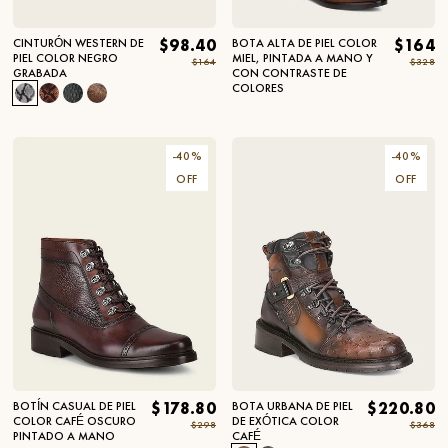
CINTURÓN WESTERN DE
$98.40
BOTA ALTA DE PIEL COLOR
$164
PIEL COLOR NEGRO
MIEL, PINTADA A MANO Y
$164
$328
GRABADA
CON CONTRASTE DE
COLORES
-
40
%
-
40
%
OFF
OFF
BOTÍN CASUAL DE PIEL
$178.80
BOTA URBANA DE PIEL
$220.80
COLOR CAFÉ OSCURO
DE EXÓTICA COLOR
$298
$368
PINTADO A MANO
CAFÉ