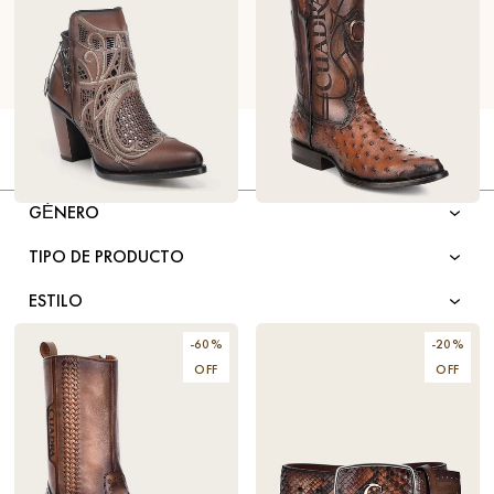
FILTRAR POR
GÉNERO
BOTIN EN PIEL COLOR
$250.60
BOTA DE PIEL EXOTICA
$583.20
MIEL CON BORDADO
COLOR CAFÉ CON
$358
$648
GRABADO
TIPO DE PRODUCTO
ESTILO
TIPO DE PUNTA
-
60
%
-
20
%
OFF
OFF
COLOR
MATERIAL
TALLA