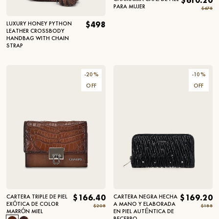
$610.20
PARA MUJER
$678
LUXURY HONEY PYTHON
$498
LEATHER CROSSBODY
HANDBAG WITH CHAIN
STRAP
-
20
%
-
10
%
OFF
OFF
CARTERA TRIPLE DE PIEL
$166.40
CARTERA NEGRA HECHA
$169.20
EXÓTICA DE COLOR
A MANO Y ELABORADA
$208
$188
MARRÓN MIEL
EN PIEL AUTÉNTICA DE
BECERRO