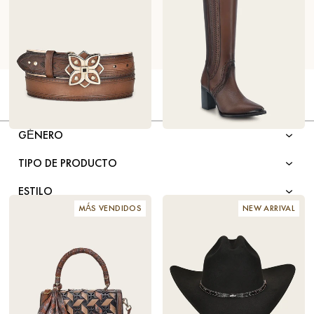
FILTRAR POR
GÉNERO
CINTURÓN MINIMALISTA DE
$148
WOMEN'S HONEY BROWN
$458
PIEL CAFÉ TEJIDO A MANO
TALL LEATHER BOOTS WITH
EMBROIDERED DETAILS
TIPO DE PRODUCTO
ESTILO
MÁS VENDIDOS
NEW ARRIVAL
TIPO DE PUNTA
COLOR
MATERIAL
TALLA