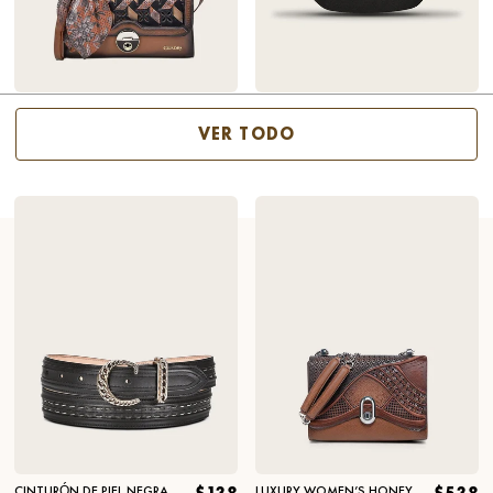
ALTURA
TACÓN
BOLSO SATCHEL DE PIEL
$498
BLACK MONTERREY COWBOY
$159
CAFÉ ESTAMPADO
HAT IN 100% PREMIUM
VER TODO
MERINO WOOL
CINTURÓN DE PIEL NEGRA
LUXURY WOMEN’S HONEY