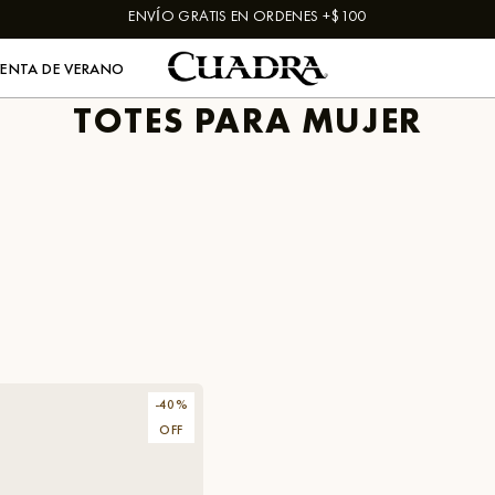
ENVÍO GRATIS EN ORDENES +$100
VENTA DE VERANO
TOTES PARA MUJER
-
40
%
OFF