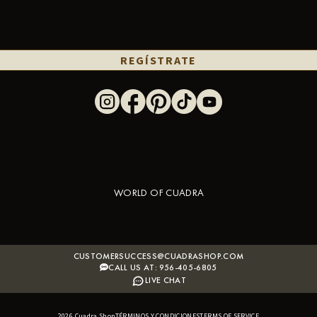
REGÍSTRATE
WORLD OF CUADRA
CUSTOMERSUCCESS@CUADRASHOP.COM
CALL US AT: 956-405-6805
LIVE CHAT
2026
Cuadra Shop
TÉRMINOS Y CONDICIONES
B2B SHOPIFY APP
TERMS OF SERVICE