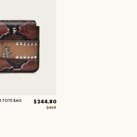
R TOTE BAG
$244.80
$408