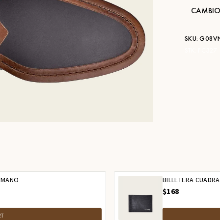
CAMBIO
SKU:
G08V
STK:
FC327
A MANO
BILLETERA CUADRA 
$168
RT