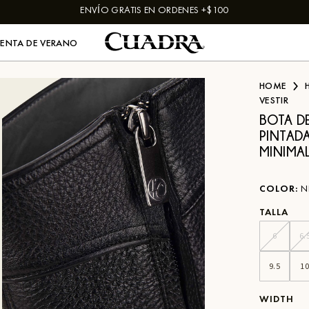
ENVÍO GRATIS EN ORDENES +$100
VENTA DE VERANO
HOME
VESTIR
BOTA D
PINTAD
MINIMAL
COLOR
:
N
TALLA
6
6.
9.5
1
WIDTH