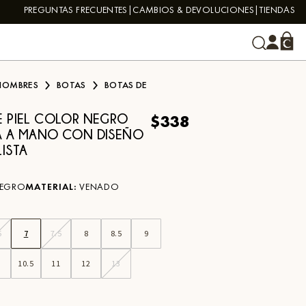
PREGUNTAS FRECUENTES
CAMBIOS & DEVOLUCIONES
TIENDAS
HOMBRES
BOTAS
BOTAS DE
$338
E PIEL COLOR NEGRO
A A MANO CON DISEÑO
ISTA
EGRO
MATERIAL
:
VENADO
5
7
7.5
8
8.5
9
0
10.5
11
12
13