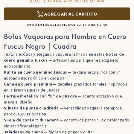
¡CASI SE ACABA, APROVECHA AHORA!
AGREGAR AL CARRITO
ENVÍO EN TODOS LOS PEDIDOS SUPERIORES A $100
Botas Vaqueras para Hombre en Cuero
Fuscus Negro | Cuadra
Textura exótica y elegancia vaquera refinada en estas
botas de
cuero genuino fuscus
— artesanales para quienes exigen lo
extraordinario.
Punta en cuero genuino fuscus
— textura natural rica con un
acabado lujoso único en cada par
Caña en cuero premium
— detalles grabados tonales inspirados
en la firma vaquera de Cuadra
Herraje metálico con "C" de Cuadra
— acento exclusivo que
eleva el diseño
Silueta de punta cuadrada
— versatilidad vaquera atemporal
para cualquier ocasión
Suela de confort duradera
— construida para un uso prolongado
sin sacrificar elegancia
Jaladeras de cuero
— fáciles de poner y quitar