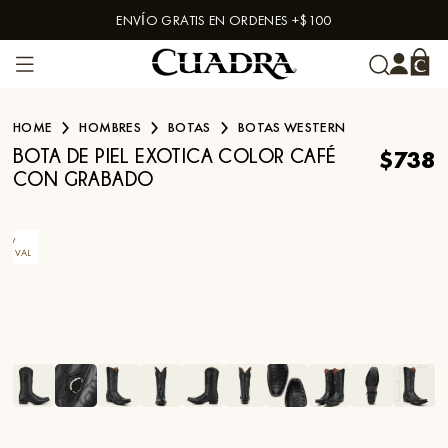
ENVÍO GRATIS EN ORDENES +$100
Skip to content
HOME
HOMBRES
BOTAS
BOTAS WESTERN
$738
BOTA DE PIEL EXOTICA COLOR CAFÉ
CON GRABADO
EW
RRIVAL