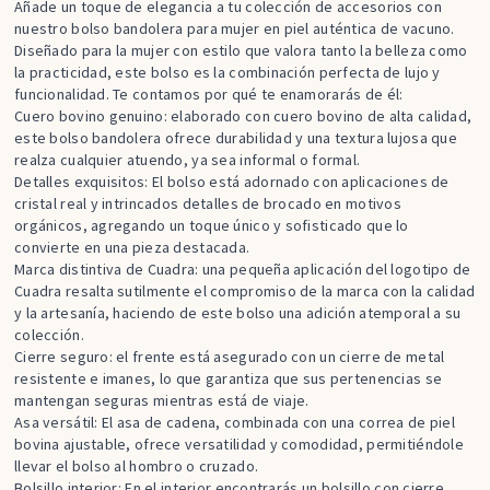
Añade un toque de elegancia a tu colección de accesorios con
nuestro bolso bandolera para mujer en piel auténtica de vacuno.
Diseñado para la mujer con estilo que valora tanto la belleza como
la practicidad, este bolso es la combinación perfecta de lujo y
funcionalidad. Te contamos por qué te enamorarás de él:
Cuero bovino genuino: elaborado con cuero bovino de alta calidad,
este bolso bandolera ofrece durabilidad y una textura lujosa que
realza cualquier atuendo, ya sea informal o formal.
Detalles exquisitos: El bolso está adornado con aplicaciones de
cristal real y intrincados detalles de brocado en motivos
orgánicos, agregando un toque único y sofisticado que lo
convierte en una pieza destacada.
Marca distintiva de Cuadra: una pequeña aplicación del logotipo de
Cuadra resalta sutilmente el compromiso de la marca con la calidad
y la artesanía, haciendo de este bolso una adición atemporal a su
colección.
Cierre seguro: el frente está asegurado con un cierre de metal
resistente e imanes, lo que garantiza que sus pertenencias se
mantengan seguras mientras está de viaje.
Asa versátil: El asa de cadena, combinada con una correa de piel
bovina ajustable, ofrece versatilidad y comodidad, permitiéndole
llevar el bolso al hombro o cruzado.
Bolsillo interior: En el interior encontrarás un bolsillo con cierre,