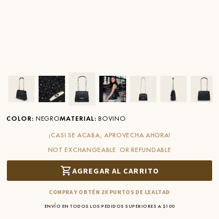
Ver imagen en zoom
Ver imagen en zoom
Ver imagen en zoom
Ver imagen en zoom
Ver imagen en zoom
Ver imagen 
Ver
COLOR
:
NEGRO
MATERIAL
:
BOVINO
¡CASI SE ACABA, APROVECHA AHORA!
NOT EXCHANGEABLE OR REFUNDABLE
AGREGAR AL CARRITO
COMPRA Y OBTÉN 2X PUNTOS DE LEALTAD
ENVÍO EN TODOS LOS PEDIDOS SUPERIORES A $100