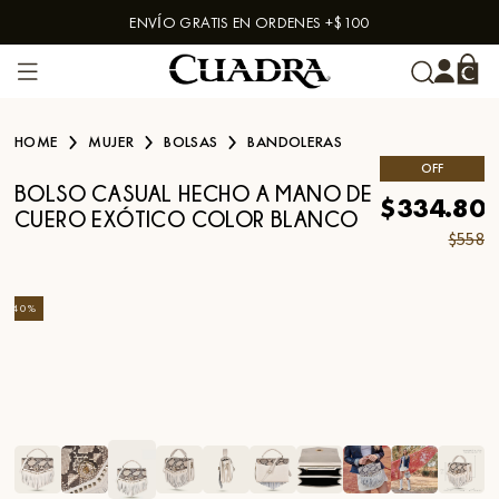
ENVÍO GRATIS EN ORDENES +$100
Skip to content
HOME
MUJER
BOLSAS
BANDOLERAS
OFF
BOLSO CASUAL HECHO A MANO DE
$334.80
CUERO EXÓTICO COLOR BLANCO
$558
-
40
%