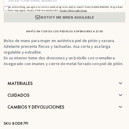
By subscribing, you agree to receive marketing texts and/or emails from CUADRA BRANDS. Msg & data
rates may apply. Reply STOP to unsubscribe.
Privacy Policy and Terms
NOTIFY ME WHEN AVAILABLE
ENVÍO EN TODOS LOS PEDIDOS SUPERIORES A $100
Bolso de mano para mujer en auténtica piel de pitón y vacuna.
Adelante presenta flecos y tachuelas.
A
sa corta y asa larga
regulable y extraíble.
En su interior tiene dos divisiones y un bolsillo con cremallera.
Asegurado con imanes y cierre de metal forrado con piel de pitón.
MATERIALES
CUIDADOS
CAMBIOS Y DEVOLUCIONES
SKU:
BOD87PI