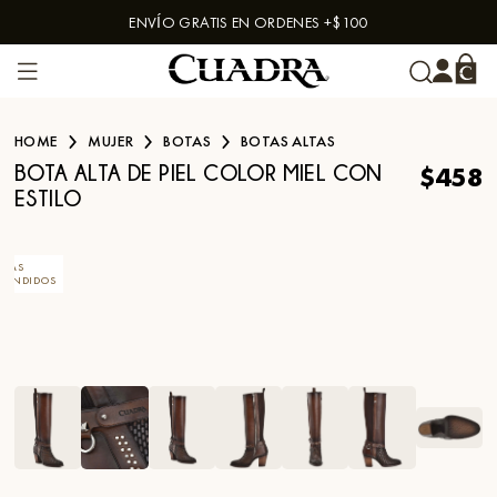
ENVÍO GRATIS EN ORDENES +$100
Skip to content
HOME
MUJER
BOTAS
BOTAS ALTAS
$458
BOTA ALTA DE PIEL COLOR MIEL CON
ESTILO
MÁS
VENDIDOS