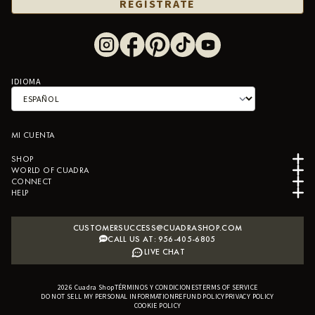
REGÍSTRATE
IDIOMA
MI CUENTA
SHOP
WORLD OF CUADRA
CONNECT
HELP
CUSTOMERSUCCESS@CUADRASHOP.COM
CALL US AT: 956-405-6805
LIVE CHAT
2026
Cuadra Shop
TÉRMINOS Y CONDICIONES
B2B SHOPIFY APP
TERMS OF SERVICE
DO NOT SELL MY PERSONAL INFORMATION
REFUND POLICY
PRIVACY POLICY
COOKIE POLICY