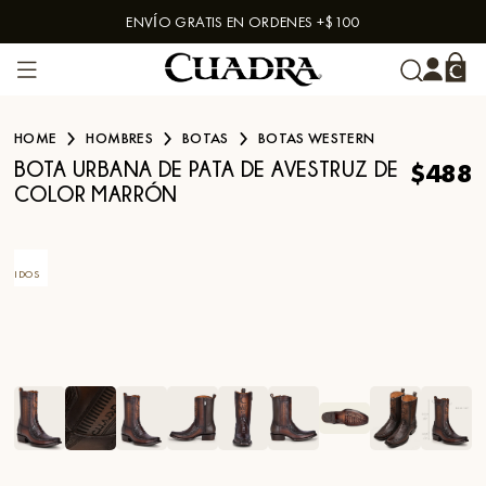
ENVÍO GRATIS EN ORDENES +$100
Skip to content
HOME
HOMBRES
BOTAS
BOTAS WESTERN
$488
BOTA URBANA DE PATA DE AVESTRUZ DE
COLOR MARRÓN
ÁS
NDIDOS