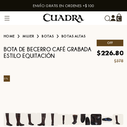
ENVÍO GRATIS EN ORDENES +$100
Skip to content
HOME
MUJER
BOTAS
BOTAS ALTAS
OFF
BOTA DE BECERRO CAFÉ GRABADA
$226.80
ESTILO EQUITACIÓN
$378
-
40
%