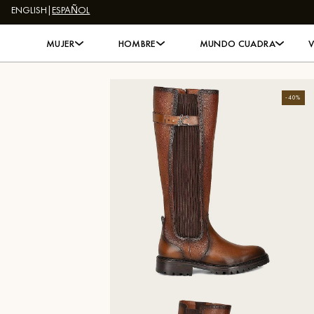
ENGLISH
|
ESPAÑOL
Skip to content
MUJER
HOMBRE
MUNDO CUADRA
-
40
%