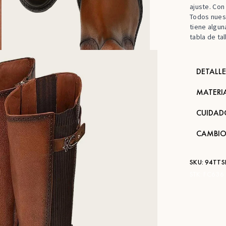
ajuste. Con
Todos nuest
tiene algun
tabla de tal
DETALLE
MATERI
CUIDAD
CAMBIO
SKU:
94TTS
STK:
FC636