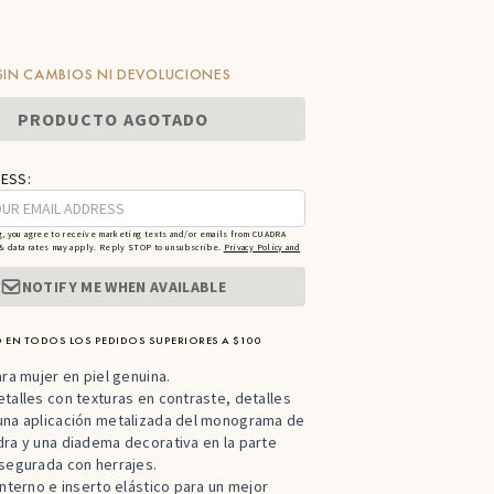
SIN CAMBIOS NI DEVOLUCIONES
PRODUCTO AGOTADO
ESS:
g, you agree to receive marketing texts and/or emails from CUADRA
 data rates may apply. Reply STOP to unsubscribe.
Privacy Policy and
NOTIFY ME WHEN AVAILABLE
 EN TODOS LOS PEDIDOS SUPERIORES A $100
ara mujer en piel genuina.
talles con texturas en contraste, detalles
una aplicación metalizada del monograma de
ra y una diadema decorativa en la parte
segurada con herrajes.
interno e inserto elástico para un mejor