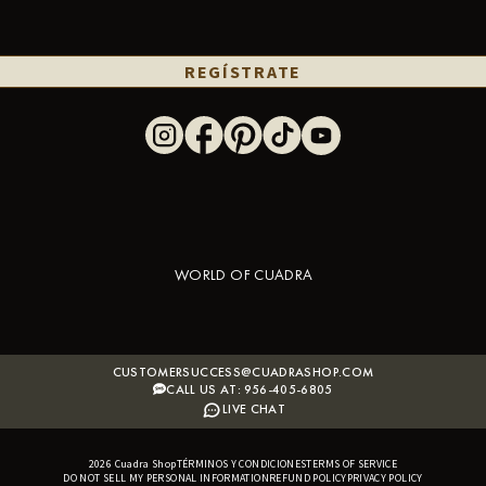
REGÍSTRATE
WORLD OF CUADRA
CUSTOMERSUCCESS@CUADRASHOP.COM
CALL US AT: 956-405-6805
LIVE CHAT
2026
Cuadra Shop
TÉRMINOS Y CONDICIONES
B2B SHOPIFY APP
TERMS OF SERVICE
DO NOT SELL MY PERSONAL INFORMATION
REFUND POLICY
PRIVACY POLICY