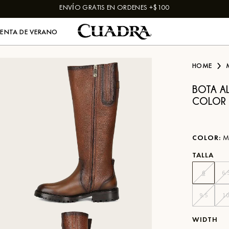
ENVÍO GRATIS EN ORDENES +$100
VENTA DE VERANO
HOME
BOTA AL
COLOR 
COLOR
:
M
TALLA
6
6.
9.5
1
WIDTH