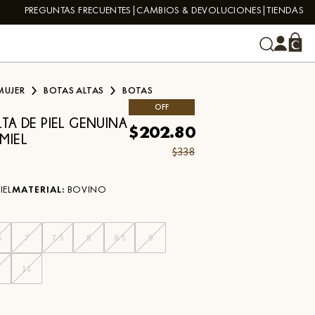
PREGUNTAS FRECUENTES
CAMBIOS & DEVOLUCIONES
TIENDAS
MUJER
BOTAS ALTAS
BOTAS
OFF
TA DE PIEL GENUINA
$202.80
MIEL
$338
IEL
MATERIAL
:
BOVINO
5
7
7.5
8
8.5
9
0
11