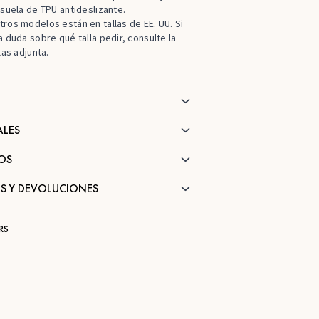
 suela de TPU antideslizante.
ros modelos están en tallas de EE. UU. Si
a duda sobre qué talla pedir, consulte la
las adjunta.
ALES
OS
S Y DEVOLUCIONES
RS