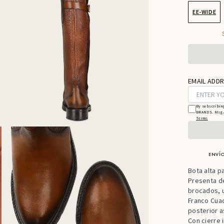
EE-WIDE
EMAIL ADDR
By subscribin
BRANDS. Msg &
Terms
ENVÍO
Bota alta p
Presenta de
brocados, 
Franco Cuad
posterior a
Con cierre 