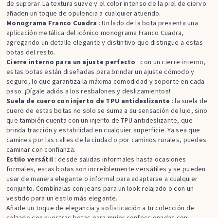
de superar. La textura suave y el color intenso de la piel de ciervo
añaden un toque de opulencia a cualquier atuendo.
Monograma Franco Cuadra
: Un lado de la bota presenta una
aplicación metálica del icónico monograma Franco Cuadra,
agregando un detalle elegante y distintivo que distingue a estas
botas del resto.
Cierre interno para un ajuste perfecto
: con un cierre interno,
estas botas están diseñadas para brindar un ajuste cómodo y
seguro, lo que garantiza la máxima comodidad y soporte en cada
paso. ¡Dígale adiós a los resbalones y deslizamientos!
Suela de cuero con injerto de TPU antideslizante
: la suela de
cuero de estas botas no solo se suma a su sensación de lujo, sino
que también cuenta con un injerto de TPU antideslizante, que
brinda tracción y estabilidad en cualquier superficie. Ya sea que
camines por las calles de la ciudad o por caminos rurales, puedes
caminar con confianza.
Estilo versátil
: desde salidas informales hasta ocasiones
formales, estas botas son increíblemente versátiles y se pueden
usar de manera elegante o informal para adaptarse a cualquier
conjunto. Combínalas con jeans para un look relajado o con un
vestido para un estilo más elegante.
Añade un toque de elegancia y sofisticación a tu colección de
calzado con nuestras botas para mujer confeccionadas con