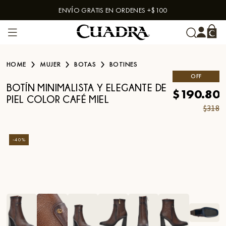
ENVÍO GRATIS EN ORDENES +$100
Skip to content
HOME
MUJER
BOTAS
BOTINES
OFF
BOTÍN MINIMALISTA Y ELEGANTE DE
$190.80
PIEL COLOR CAFÉ MIEL
$318
-
40
%