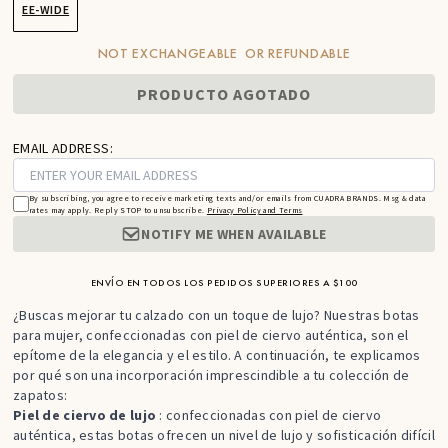
EE-WIDE
NOT EXCHANGEABLE OR REFUNDABLE
PRODUCTO AGOTADO
EMAIL ADDRESS:
By subscribing, you agree to receive marketing texts and/or emails from CUADRA BRANDS. Msg & data
rates may apply. Reply STOP to unsubscribe.
Privacy Policy and Terms
NOTIFY ME WHEN AVAILABLE
ENVÍO EN TODOS LOS PEDIDOS SUPERIORES A $100
¿Buscas mejorar tu calzado con un toque de lujo? Nuestras botas
para mujer, confeccionadas con piel de ciervo auténtica, son el
epítome de la elegancia y el estilo. A continuación, te explicamos
por qué son una incorporación imprescindible a tu colección de
zapatos:
Piel de ciervo de lujo
: confeccionadas con piel de ciervo
auténtica, estas botas ofrecen un nivel de lujo y sofisticación difícil