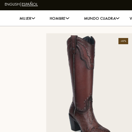
ENGLISH
|
ESPAÑOL
Skip to content
MUJER
HOMBRE
MUNDO CUADRA
-
40
%