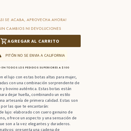
ASI SE ACABA, APROVECHA AHORA!
SIN CAMBIOS NI DEVOLUCIONES
AGREGAR AL CARRITO
PITÓN NO SE ENVIA A CALIFORNIA
 EN TODOS LOS PEDIDOS SUPERIORES A $100
n el lujo con estas botas altas para mujer,
adas con una combinación sorprendente de
ón y bovino auténtica. Estas botas están
ara dejar huella, combinando un estilo
na artesanía de primera calidad. Estas son
 por las que te encantarán:
de lujo: elaborado con cuero genuino de
ino, ofrece un aspecto y una sensación de
ue son a la vez elegantes y duraderos.
amativos: presenta una cadena de