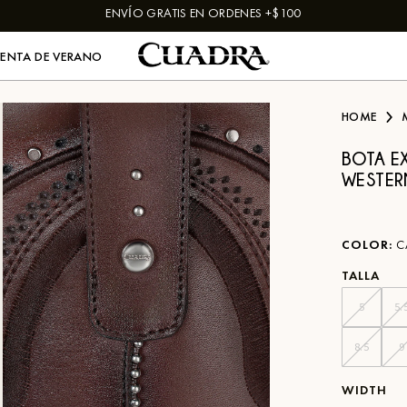
ENVÍO GRATIS EN ORDENES +$100
VENTA DE VERANO
HOME
BOTA E
WESTER
COLOR
:
C
TALLA
5
5.
8.5
9
WIDTH