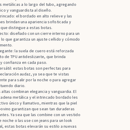
s metálicas a lo largo del tubo, agregando
ico y vanguardista al diseño.
rincado: el bordado en alto relieve y las
es brindan una apariencia sofisticada y
 que distingue a estas botas.
ecto: diseñado con un cierre interno para un
e, lo que garantiza un ajuste ceñido y cómodo
omento.
egante: la suela de cuero está reforzada
rto de TPU antideslizante, que brinda
 y confianza en cada paso.
ersátil: estas botas son perfectas para
eclaración audaz, ya sea que te vistas
te para salir por la noche o para agregar
atuendo diario.
 altas combinan elegancia y vanguardia. El
cadena metálica y el intrincado bordado les
ctivo único y llamativo, mientras que la piel
bovino garantizan que sean tan duraderas
ntes. Ya sea que las combine con un vestido
de noche o las use con jeans para un look
l, estas botas elevarán su estilo a nuevas