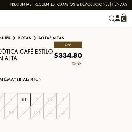
PREGUNTAS FRECUENTES
CAMBIOS & DEVOLUCIONES
TIENDAS
MUJER
BOTAS
BOTAS ALTAS
OFF
XÓTICA CAFÉ ESTILO
$334.80
N ALTA
$558
AFÉ
MATERIAL
:
PITÓN
5
6
6.5
7
7.5
8
9.5
10
10.5
11
12