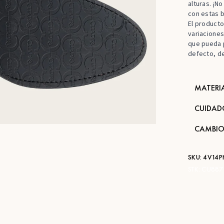
alturas. ¡N
con estas b
El producto
variaciones
que pueda p
defecto, d
MATERI
CUIDAD
CAMBIO
SKU:
4V14P
STK:
CU887