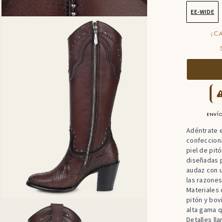
EE-WIDE
¡C
ENVÍO
Adéntrate e
confeccion
piel de pit
diseñadas p
audaz con u
las razones
Materiales 
pitón y bov
alta gama q
Detalles ll