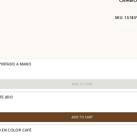
CAMBIO
SKU:
1S1BS
STK:
FC580
 PINTADO A MANO
ADD TO CART
TEJIDO
ADD TO CART
O EN COLOR CAFÉ