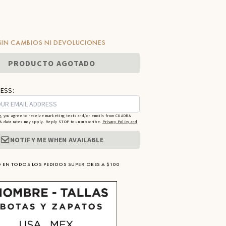
SIN CAMBIOS NI DEVOLUCIONES
PRODUCTO AGOTADO
ESS:
g, you agree to receive marketing texts and/or emails from CUADRA
 data rates may apply. Reply STOP to unsubscribe.
Privacy Policy and
NOTIFY ME WHEN AVAILABLE
 EN TODOS LOS PEDIDOS SUPERIORES A $100