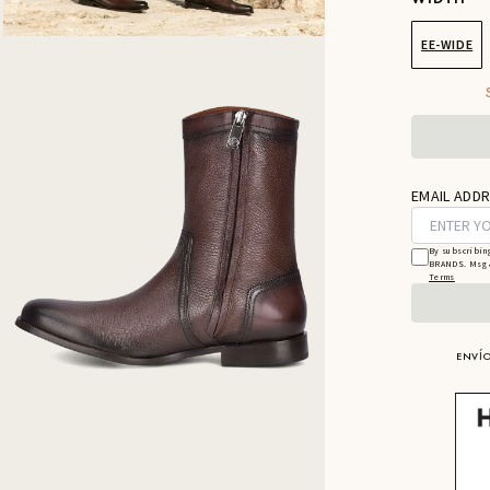
EE-WIDE
EMAIL ADDR
By subscribin
BRANDS. Msg &
Terms
ENVÍO