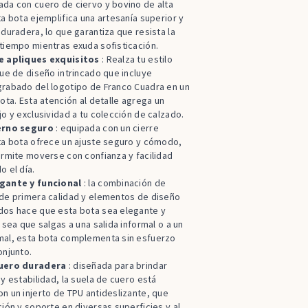
da con cuero de ciervo y bovino de alta
ta bota ejemplifica una artesanía superior y
 duradera, lo que garantiza que resista la
tiempo mientras exuda sofisticación.
e apliques exquisitos
: Realza tu estilo
que de diseño intrincado que incluye
grabado del logotipo de Franco Cuadra en un
bota. Esta atención al detalle agrega un
jo y exclusividad a tu colección de calzado.
erno seguro
: equipada con un cierre
ta bota ofrece un ajuste seguro y cómodo,
ermite moverse con confianza y facilidad
o el día.
gante y funcional
: la combinación de
 de primera calidad y elementos de diseño
dos hace que esta bota sea elegante y
a sea que salgas a una salida informal o a un
mal, esta bota complementa sin esfuerzo
onjunto.
cuero duradera
: diseñada para brindar
 y estabilidad, la suela de cuero está
n un injerto de TPU antideslizante, que
ción y soporte en diversas superficies y al