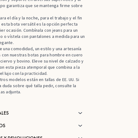
po garantiza que se mantenga firme sobre
ara el día y la noche, para el trabajo y el fin
esta bota versátil es la opción perfecta
ier ocasión. Combínala con jeans para un
do o vístela con pantalones a medida para un
egante.
 una comodidad, un estilo y una artesanía
es con nuestras botas para hombre en cuero
ciervo y bovino. Eleve su nivel de calzado y
on esta pieza atemporal que combina a la
l lujo con la practicidad.
ros modelos están en tallas de EE. UU. Si
a duda sobre qué talla pedir, consulte la
las adjunta.
ALES
OS