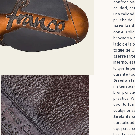
confecciona
calidad, es
una calidad
prueba del 
Detalles d
con el apli
brocado y 
lado de la 
toque de lu
Cierre int
interno, es
lo que le p
durante tod
Diseño ele
materiales
bien pensa
práctica. Y
evento for
cualquier c
Suela de 
durabilidad
equipada co
brinda trac