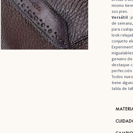
mismo tiem
sus pies.
Versátil
: p
de semana, 
para cualqu
look relaja
conjunto el
Experimente
inigualabl
genuino de 
destaque c
perfección e
Todos nuest
tiene algun
tabla de tal
MATERI
CUIDAD