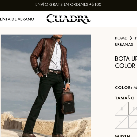
ENVÍO GRATIS EN ORDENES +$100
VENTA DE VERANO
HOME
URBANAS
BOTA U
COLOR
COLOR
:
M
TAMAÑO
6
6.
9.5
1
WIDTH