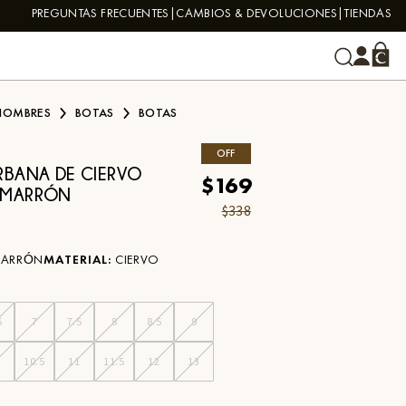
PREGUNTAS FRECUENTES
CAMBIOS & DEVOLUCIONES
TIENDAS
HOMBRES
BOTAS
BOTAS
OFF
RBANA DE CIERVO
$169
 MARRÓN
$338
ARRÓN
MATERIAL
:
CIERVO
5
7
7.5
8
8.5
9
0
10.5
11
11.5
12
13