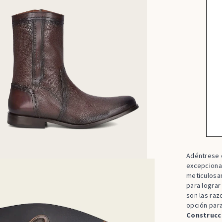
Adéntrese e
excepciona
meticulosa
para lograr
son las raz
opción para
Construcc