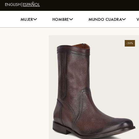
ENGLISH
|
ESPAÑOL
Skip to content
MUJER
HOMBRE
MUNDO CUADRA
-
50
%