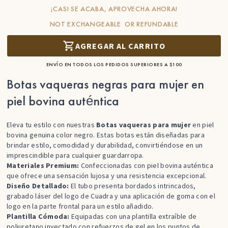
¡CASI SE ACABA, APROVECHA AHORA!
NOT EXCHANGEABLE OR REFUNDABLE
AGREGAR AL CARRITO
ENVÍO EN TODOS LOS PEDIDOS SUPERIORES A $100
Botas vaqueras negras para mujer en
piel bovina auténtica
Eleva tu estilo con nuestras
Botas vaqueras para mujer
en piel
bovina genuina color negro. Estas botas están diseñadas para
brindar estilo, comodidad y durabilidad, convirtiéndose en un
imprescindible para cualquier guardarropa.
Materiales Premium:
Confeccionadas con piel bovina auténtica
que ofrece una sensación lujosa y una resistencia excepcional.
Diseño Detallado:
El tubo presenta bordados intrincados,
grabado láser del logo de Cuadra y una aplicación de goma con el
logo en la parte frontal para un estilo añadido.
Plantilla Cómoda:
Equipadas con una plantilla extraíble de
poliuretano inyectado con refuerzos de gel en los puntos de