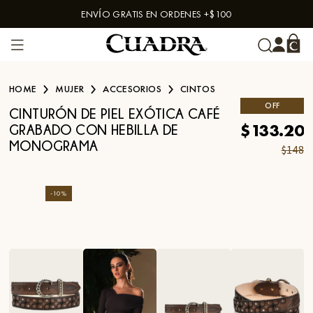
ENVÍO GRATIS EN ORDENES +$100
Skip to content
HOME
MUJER
ACCESORIOS
CINTOS
OFF
CINTURÓN DE PIEL EXÓTICA CAFÉ
$133.20
GRABADO CON HEBILLA DE
MONOGRAMA
$148
-
10
%