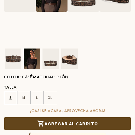
Ver imagen en zoom
Ver imagen en zoom
Ver imagen en zoom
Ver imagen en zoom
COLOR
:
CAFÉ
MATERIAL
:
PITÓN
TALLA
S
M
L
XL
¡CASI SE ACABA, APROVECHA AHORA!
AGREGAR AL CARRITO