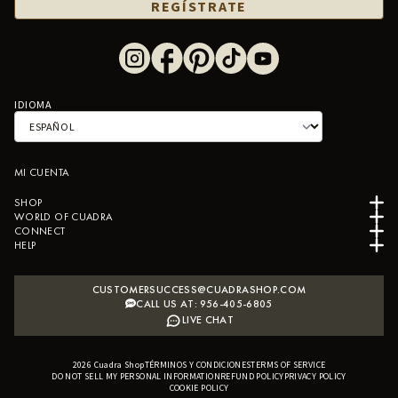
REGÍSTRATE
IDIOMA
MI CUENTA
SHOP
WORLD OF CUADRA
CONNECT
HELP
CUSTOMERSUCCESS@CUADRASHOP.COM
CALL US AT: 956-405-6805
LIVE CHAT
2026
Cuadra Shop
TÉRMINOS Y CONDICIONES
B2B SHOPIFY APP
TERMS OF SERVICE
DO NOT SELL MY PERSONAL INFORMATION
REFUND POLICY
PRIVACY POLICY
COOKIE POLICY